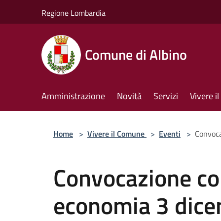
Salta al contenuto principale
Regione Lombardia
Comune di Albino
Amministrazione
Novità
Servizi
Vivere 
Home
>
Vivere il Comune
>
Eventi
>
Convoc
Convocazione c
economia 3 dic