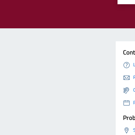
Cont
Prob