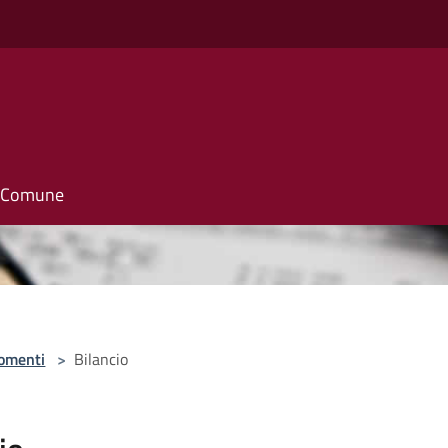
il Comune
omenti
>
Bilancio