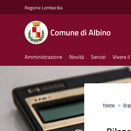
Salta al contenuto principale
Regione Lombardia
Comune di Albino
Amministrazione
Novità
Servizi
Vivere 
Home
>
Arg