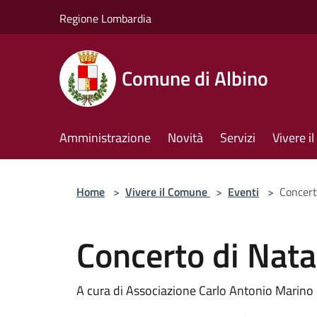
Salta al contenuto principale
Regione Lombardia
Comune di Albino
Amministrazione
Novità
Servizi
Vivere 
Home
>
Vivere il Comune
>
Eventi
>
Concert
Concerto di Nat
A cura di Associazione Carlo Antonio Marino