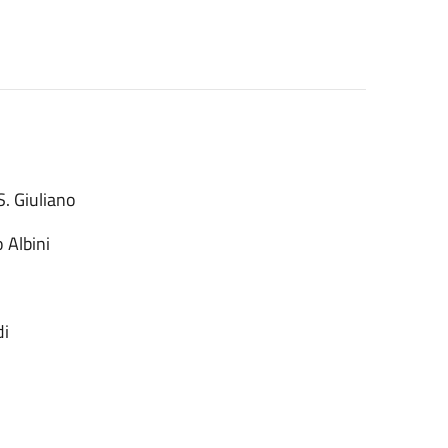
. Giuliano
 Albini
di