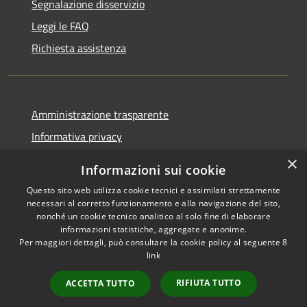
Segnalazione disservizio
Leggi le FAQ
Richiesta assistenza
Amministrazione trasparente
Informativa privacy
Note legali
×
Informazioni sui cookie
Dichiarazione di accessibilità
Questo sito web utilizza cookie tecnici e assimilati strettamente
necessari al corretto funzionamento e alla navigazione del sito,
nonché un cookie tecnico analitico al solo fine di elaborare
informazioni statistiche, aggregate e anonime.
Per maggiori dettagli, può consultare la cookie policy al seguente
8
RSS
Copyright © 2026 • Comune di
link
Accessibilità
Albino • Powered by
Privacy
Municipium
Accesso
•
RIFIUTA TUTTO
ACCETTA TUTTO
Cookie
redazione