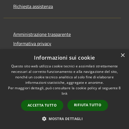
Richiesta assistenza
Amministrazione trasparente
Informativa privacy
Note legali
×
Informazioni sui cookie
Dichiarazione di accessibilità
Questo sito web utilizza cookie tecnici e assimilati strettamente
necessari al corretto funzionamento e alla navigazione del sito,
nonché un cookie tecnico analitico al solo fine di elaborare
informazioni statistiche, aggregate e anonime.
Per maggiori dettagli, può consultare la cookie policy al seguente
8
RSS
Copyright © 2026 • Comune di
link
Accessibilità
Albino • Powered by
Privacy
Municipium
Accesso
•
RIFIUTA TUTTO
ACCETTA TUTTO
Cookie
redazione
Mappa del sito
MOSTRA DETTAGLI