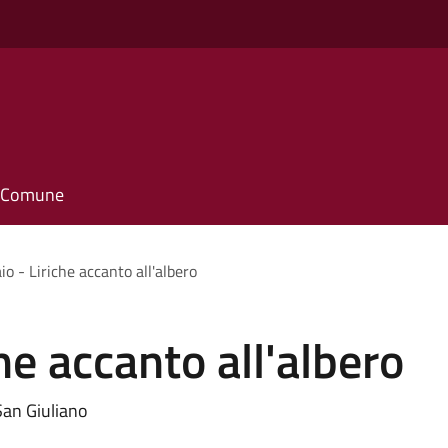
il Comune
o - Liriche accanto all'albero
he accanto all'albero
San Giuliano