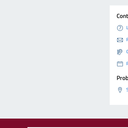
Cont
Prob