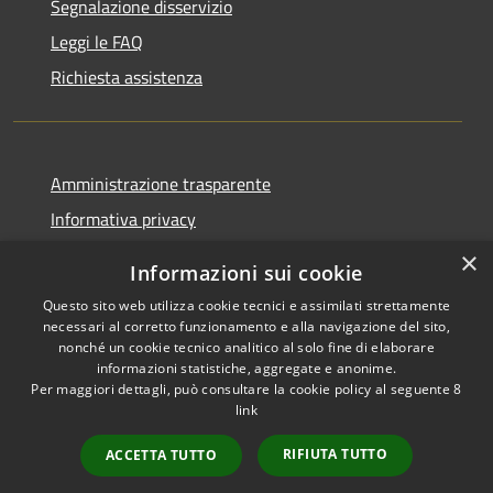
Segnalazione disservizio
Leggi le FAQ
Richiesta assistenza
Amministrazione trasparente
Informativa privacy
Note legali
×
Informazioni sui cookie
Dichiarazione di accessibilità
Questo sito web utilizza cookie tecnici e assimilati strettamente
necessari al corretto funzionamento e alla navigazione del sito,
nonché un cookie tecnico analitico al solo fine di elaborare
informazioni statistiche, aggregate e anonime.
Per maggiori dettagli, può consultare la cookie policy al seguente
8
RSS
Copyright © 2026 • Comune di
link
Accessibilità
Albino • Powered by
Privacy
Municipium
Accesso
•
RIFIUTA TUTTO
ACCETTA TUTTO
Cookie
redazione