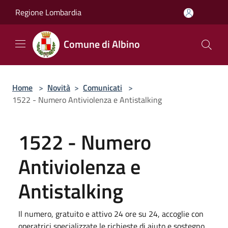
Salta al contenuto principale
Regione Lombardia
Comune di Albino
Home
>
Novità
>
Comunicati
>
1522 - Numero Antiviolenza e Antistalking
1522 - Numero
Antiviolenza e
Antistalking
Il numero, gratuito e attivo 24 ore su 24, accoglie con
operatrici specializzate le richieste di aiuto e sostegno