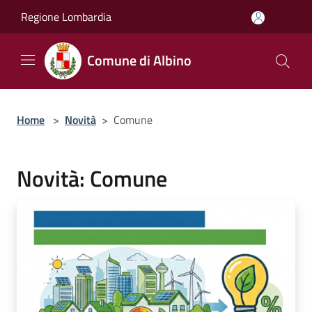
Salta al contenuto principale
Regione Lombardia
Comune di Albino
Home
>
Novità
>
Comune
Novità: Comune