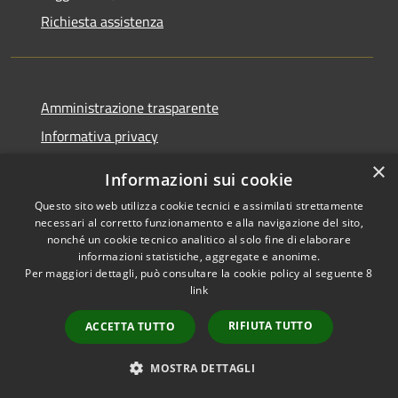
Richiesta assistenza
Amministrazione trasparente
Informativa privacy
Note legali
×
Informazioni sui cookie
Dichiarazione di accessibilità
Questo sito web utilizza cookie tecnici e assimilati strettamente
necessari al corretto funzionamento e alla navigazione del sito,
nonché un cookie tecnico analitico al solo fine di elaborare
informazioni statistiche, aggregate e anonime.
Per maggiori dettagli, può consultare la cookie policy al seguente
8
RSS
Copyright © 2026 • Comune di
link
Accessibilità
Albino • Powered by
Privacy
Municipium
Accesso
•
RIFIUTA TUTTO
ACCETTA TUTTO
Cookie
redazione
Mappa del sito
MOSTRA DETTAGLI