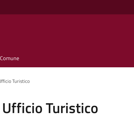
il Comune
fficio Turistico
 Ufficio Turistico