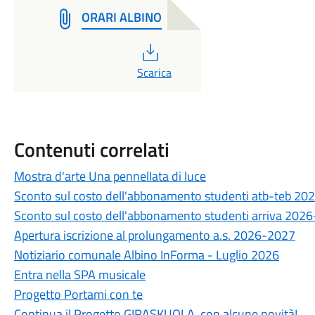
ORARI ALBINO
PDF
Scarica
Contenuti correlati
Mostra d'arte Una pennellata di luce
Sconto sul costo dell'abbonamento studenti atb-teb 2
Sconto sul costo dell'abbonamento studenti arriva 202
Apertura iscrizione al prolungamento a.s. 2026-2027
Notiziario comunale Albino InForma - Luglio 2026
Entra nella SPA musicale
Progetto Portami con te
Continua il Progetto GIRASKUOLA, con alcune novità!