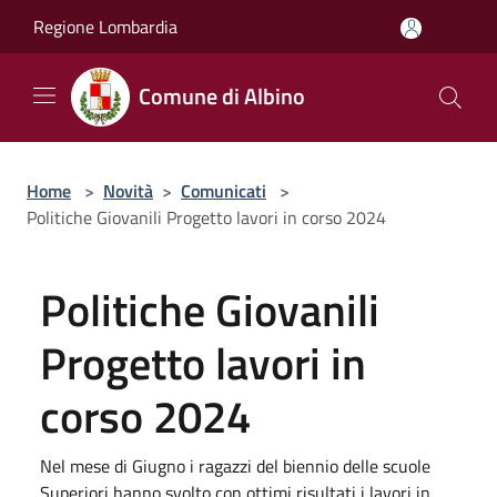
Salta al contenuto principale
Regione Lombardia
Comune di Albino
Home
>
Novità
>
Comunicati
>
Politiche Giovanili Progetto lavori in corso 2024
Politiche Giovanili
Progetto lavori in
corso 2024
Nel mese di Giugno i ragazzi del biennio delle scuole
Superiori hanno svolto con ottimi risultati i lavori in