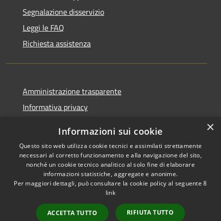
Segnalazione disservizio
Leggi le FAQ
Richiesta assistenza
Amministrazione trasparente
Informativa privacy
Note legali
×
Informazioni sui cookie
Dichiarazione di accessibilità
Questo sito web utilizza cookie tecnici e assimilati strettamente
necessari al corretto funzionamento e alla navigazione del sito,
nonché un cookie tecnico analitico al solo fine di elaborare
informazioni statistiche, aggregate e anonime.
Per maggiori dettagli, può consultare la cookie policy al seguente
8
RSS
Copyright © 2026 • Comune di
link
Accessibilità
Albino • Powered by
Privacy
Municipium
Accesso
•
RIFIUTA TUTTO
ACCETTA TUTTO