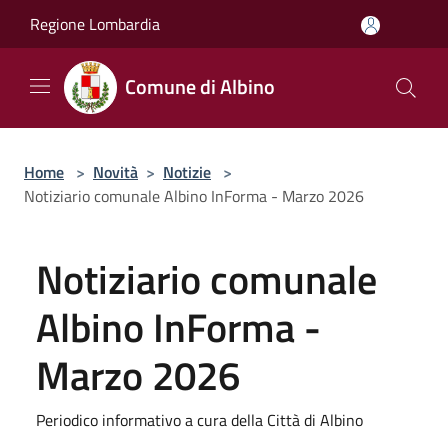
Salta al contenuto principale
Regione Lombardia
Comune di Albino
Home
>
Novità
>
Notizie
>
Notiziario comunale Albino InForma - Marzo 2026
Notiziario comunale
Albino InForma -
Marzo 2026
Periodico informativo a cura della Città di Albino