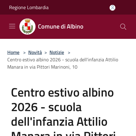
Salta al contenuto principale
Regione Lombardia
Comune di Albino
Home
>
Novità
>
Notizie
>
Centro estivo albino 2026 - scuola dell'infanzia Attilio
Manara in via Pittori Marinoni, 10
Centro estivo albino
2026 - scuola
dell'infanzia Attilio
Manara in via Pittori