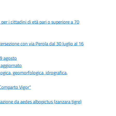
a per i cittadini di età pari o superiore a 70
ntersezione con via Perola dal 30 luglio al 16
29 agosto
 aggiornato
gica, geomorfologica, idrografica,
Comparto Vigor"
tazione da aedes albopictus (zanzara tigre)