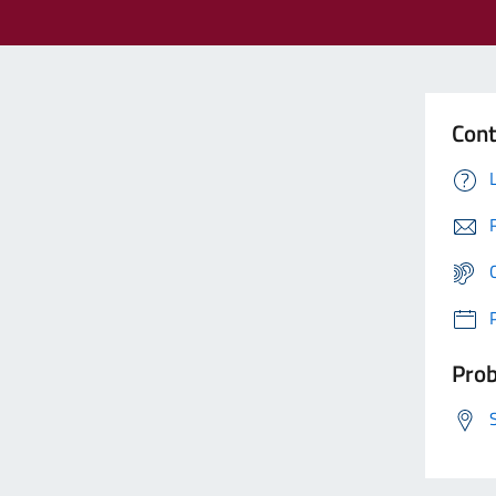
Cont
Prob