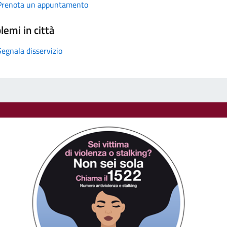
Prenota un appuntamento
lemi in città
Segnala disservizio