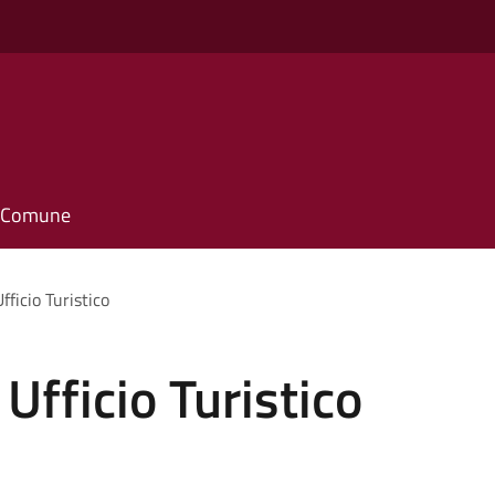
il Comune
fficio Turistico
 Ufficio Turistico