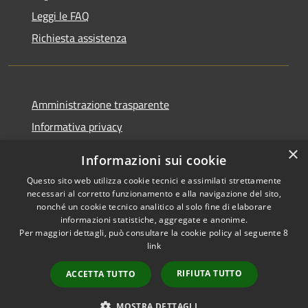
Leggi le FAQ
Richiesta assistenza
Amministrazione trasparente
Informativa privacy
Note legali
×
Informazioni sui cookie
Dichiarazione di accessibilità
Questo sito web utilizza cookie tecnici e assimilati strettamente
necessari al corretto funzionamento e alla navigazione del sito,
nonché un cookie tecnico analitico al solo fine di elaborare
informazioni statistiche, aggregate e anonime.
Per maggiori dettagli, può consultare la cookie policy al seguente
8
RSS
Copyright © 2026 • Comune di
link
Accessibilità
Albino • Powered by
Privacy
Municipium
Accesso
•
RIFIUTA TUTTO
ACCETTA TUTTO
Cookie
redazione
Mappa del sito
MOSTRA DETTAGLI