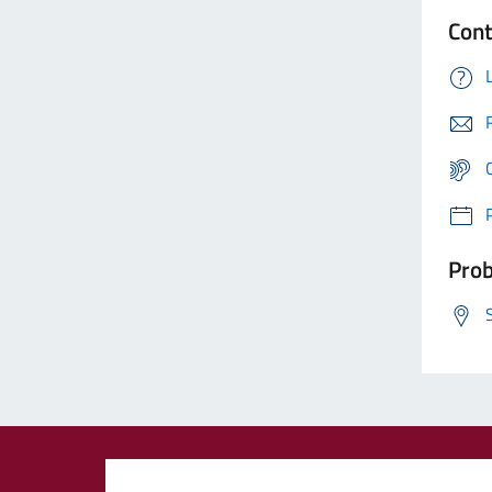
Cont
Prob