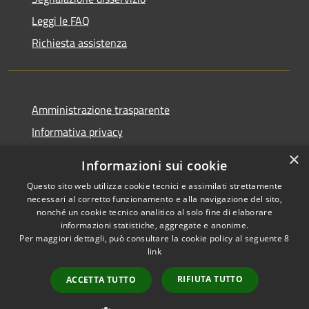
Leggi le FAQ
Richiesta assistenza
Amministrazione trasparente
Informativa privacy
Note legali
×
Informazioni sui cookie
Dichiarazione di accessibilità
Questo sito web utilizza cookie tecnici e assimilati strettamente
necessari al corretto funzionamento e alla navigazione del sito,
nonché un cookie tecnico analitico al solo fine di elaborare
informazioni statistiche, aggregate e anonime.
Per maggiori dettagli, può consultare la cookie policy al seguente
8
RSS
Copyright © 2026 • Comune di
link
Accessibilità
Albino • Powered by
Privacy
Municipium
Accesso
•
RIFIUTA TUTTO
ACCETTA TUTTO
Cookie
redazione