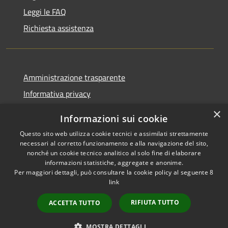
Leggi le FAQ
Richiesta assistenza
Amministrazione trasparente
Informativa privacy
Note legali
×
Informazioni sui cookie
Dichiarazione di accessibilità
Questo sito web utilizza cookie tecnici e assimilati strettamente
necessari al corretto funzionamento e alla navigazione del sito,
nonché un cookie tecnico analitico al solo fine di elaborare
informazioni statistiche, aggregate e anonime.
Per maggiori dettagli, può consultare la cookie policy al seguente
8
RSS
Copyright © 2026 • Comune di
link
Accessibilità
Albino • Powered by
Privacy
Municipium
Accesso
•
RIFIUTA TUTTO
ACCETTA TUTTO
Cookie
redazione
Mappa del sito
MOSTRA DETTAGLI