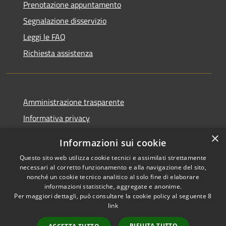
Prenotazione appuntamento
Segnalazione disservizio
Leggi le FAQ
Richiesta assistenza
Amministrazione trasparente
Informativa privacy
Note legali
×
Informazioni sui cookie
Dichiarazione di accessibilità
Questo sito web utilizza cookie tecnici e assimilati strettamente
necessari al corretto funzionamento e alla navigazione del sito,
nonché un cookie tecnico analitico al solo fine di elaborare
informazioni statistiche, aggregate e anonime.
Per maggiori dettagli, può consultare la cookie policy al seguente
8
RSS
Copyright © 2026 • Comune di
link
Accessibilità
Albino • Powered by
Privacy
Municipium
Accesso
•
RIFIUTA TUTTO