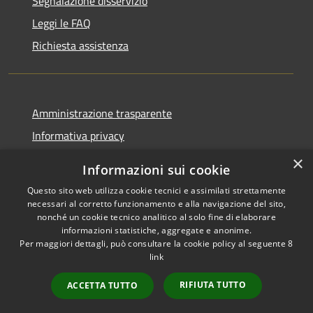
Segnalazione disservizio
Leggi le FAQ
Richiesta assistenza
Amministrazione trasparente
Informativa privacy
Note legali
×
Informazioni sui cookie
Dichiarazione di accessibilità
Questo sito web utilizza cookie tecnici e assimilati strettamente
necessari al corretto funzionamento e alla navigazione del sito,
nonché un cookie tecnico analitico al solo fine di elaborare
informazioni statistiche, aggregate e anonime.
Per maggiori dettagli, può consultare la cookie policy al seguente
8
RSS
Copyright © 2026 • Comune di
link
Accessibilità
Albino • Powered by
Privacy
Municipium
Accesso
•
RIFIUTA TUTTO
ACCETTA TUTTO
Cookie
redazione