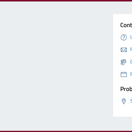
Cont
Prob