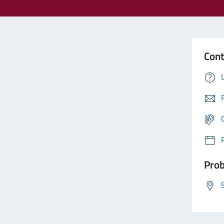
Cont
Prob