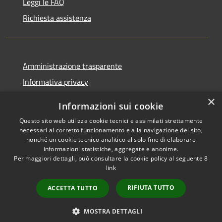
Leggi le FAQ
Richiesta assistenza
Amministrazione trasparente
Informativa privacy
Note legali
×
Informazioni sui cookie
Dichiarazione di accessibilità
Questo sito web utilizza cookie tecnici e assimilati strettamente
necessari al corretto funzionamento e alla navigazione del sito,
nonché un cookie tecnico analitico al solo fine di elaborare
informazioni statistiche, aggregate e anonime.
Per maggiori dettagli, può consultare la cookie policy al seguente
8
RSS
Copyright © 2026 • Comune di
link
Accessibilità
Albino • Powered by
Privacy
Municipium
Accesso
•
RIFIUTA TUTTO
ACCETTA TUTTO
Cookie
redazione
Mappa del sito
MOSTRA DETTAGLI