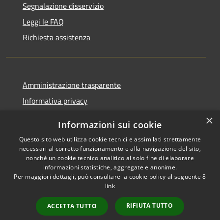
Segnalazione disservizio
Leggi le FAQ
Richiesta assistenza
Amministrazione trasparente
Informativa privacy
Note legali
×
Informazioni sui cookie
Dichiarazione di accessibilità
Questo sito web utilizza cookie tecnici e assimilati strettamente
necessari al corretto funzionamento e alla navigazione del sito,
nonché un cookie tecnico analitico al solo fine di elaborare
informazioni statistiche, aggregate e anonime.
Per maggiori dettagli, può consultare la cookie policy al seguente
8
RSS
Copyright © 2026 • Comune di
link
Accessibilità
Albino • Powered by
Privacy
Municipium
Accesso
•
RIFIUTA TUTTO
ACCETTA TUTTO
Cookie
redazione