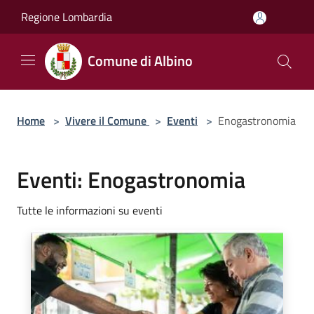
Salta al contenuto principale
Regione Lombardia
Comune di Albino
Home
>
Vivere il Comune
>
Eventi
>
Enogastronomia
Eventi: Enogastronomia
Tutte le informazioni su eventi