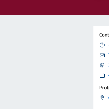
Cont
Prob